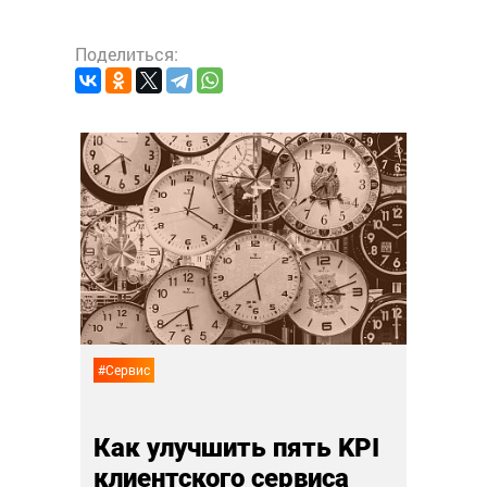
Поделиться:
#Сервис
ать
Вы д
свой
28 июл
#Сервис
Как улучшить пять KPI
клиентского сервиса