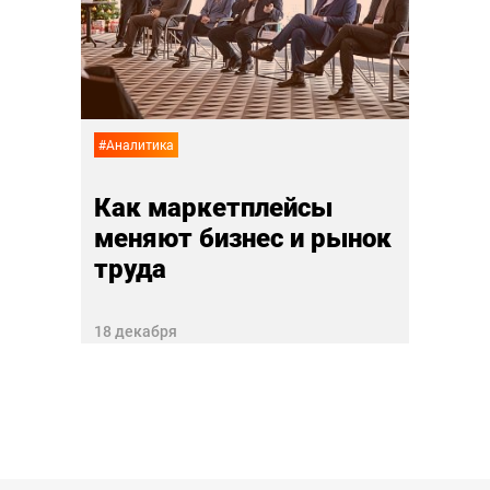
 еда
дру
лай
02 ноя
#Аналитика
Как маркетплейсы
меняют бизнес и рынок
труда
18 декабря