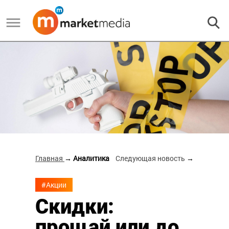
Главная
→ Аналитика
Следующая новость
→
#Акции
Скидки:
прощай или до