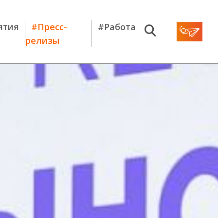
ятия
#Пресс-
#Работа
релизы