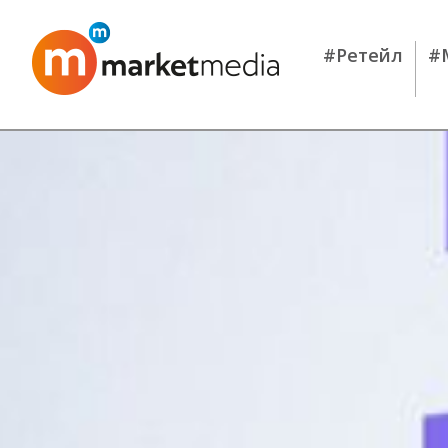
#Ретейл
#