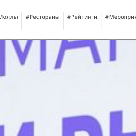
Моллы
#Рестораны
#Рейтинги
#Меропри