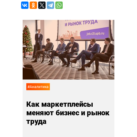
#Мероп
Мар
нас
05 дек
#Аналитика
Как маркетплейсы
меняют бизнес и рынок
труда