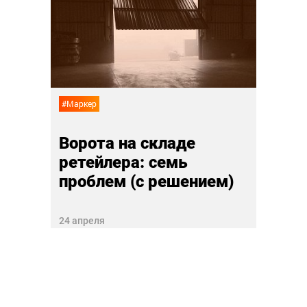
Пят
логи
07 апр
#Маркер
Ворота на складе
ретейлера: семь
проблем (с решением)
24 апреля