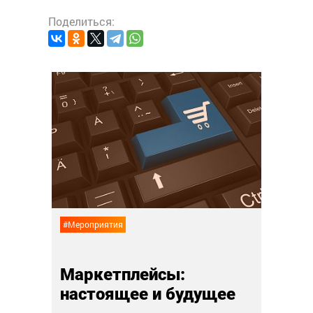
Поделиться:
#Анали
Суп,
ынок
дру
лай
02 ноя
#Мероприятия
Маркетплейсы:
настоящее и будущее