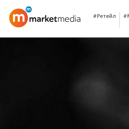
#Ретейл
#