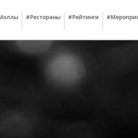
Моллы
#Рестораны
#Рейтинги
#Меропри