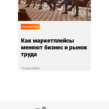
 еда
дру
лай
02 ноя
#Аналитика
Как маркетплейсы
меняют бизнес и рынок
труда
18 декабря