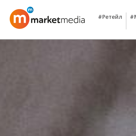
#Ретейл
#