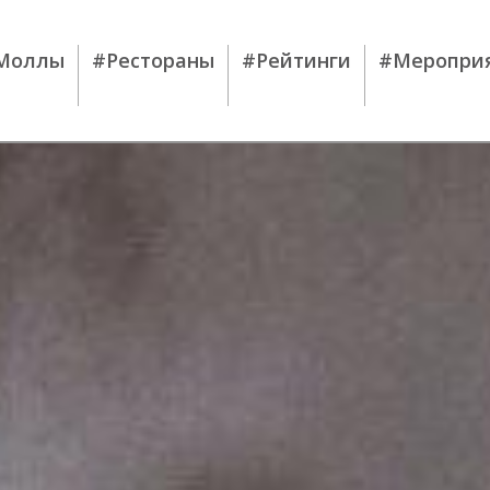
Моллы
#Рестораны
#Рейтинги
#Меропри