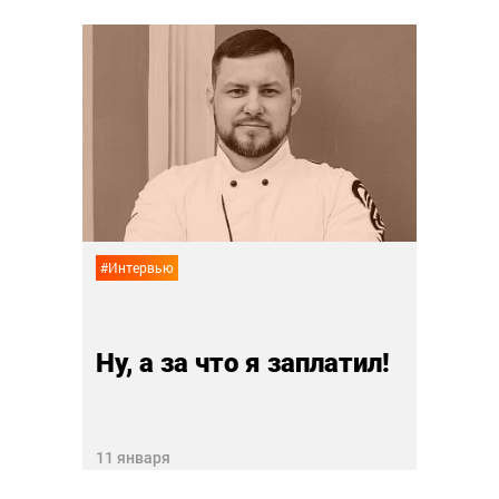
#Анали
эра
Бол
28 дек
#Интервью
Ну, а за что я заплатил!
11 января