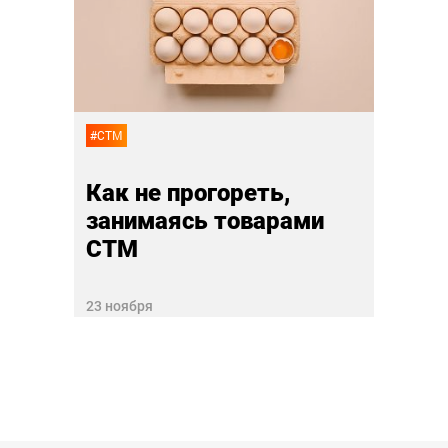
рает
соб
оде
03 ноя
#СТМ
Как не прогореть,
занимаясь товарами
СТМ
23 ноября