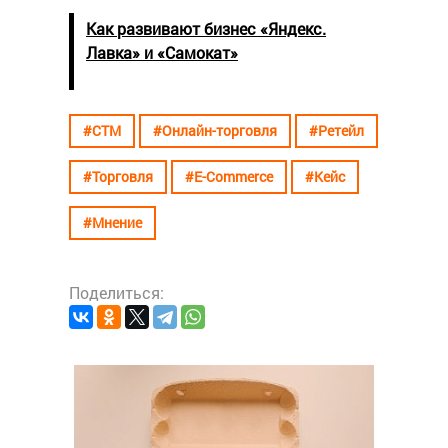
Как развивают бизнес «Яндекс.
Лавка» и «Самокат»
#СТМ
#Онлайн-торговля
#Ретейл
#Торговля
#E-Commerce
#Кейс
#Мнение
Поделиться:
#СТМ
Заче