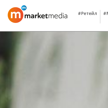
#Ретейл
#