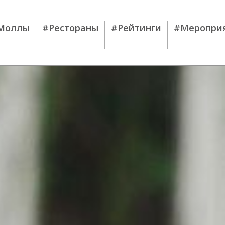
Моллы
#Рестораны
#Рейтинги
#Меропри