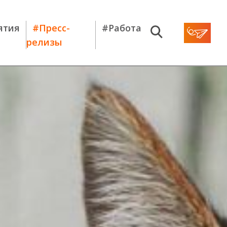
ятия
#Пресс-
#Работа
релизы