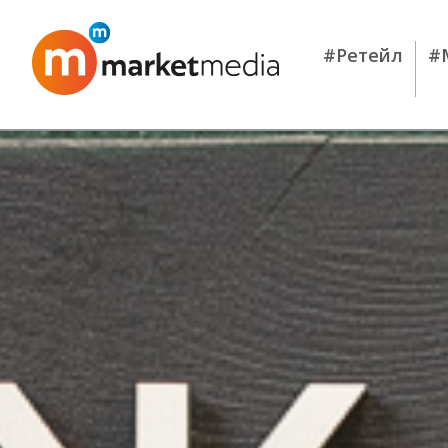
#Ретейл
#