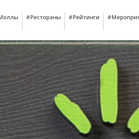
Моллы
#Рестораны
#Рейтинги
#Меропри