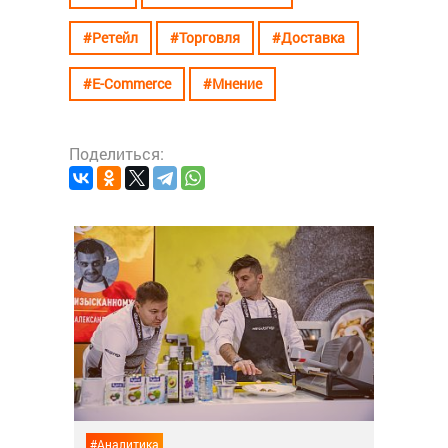
#Ретейл
#Торговля
#Доставка
#E-Commerce
#Мнение
Поделиться:
#Кейс
ран
Как
осв
26 дек
#Аналитика