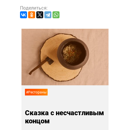
Поделиться:
#Ресто
С но
как 
г
16 мая
#Рестораны
Сказка с несчастливым
концом