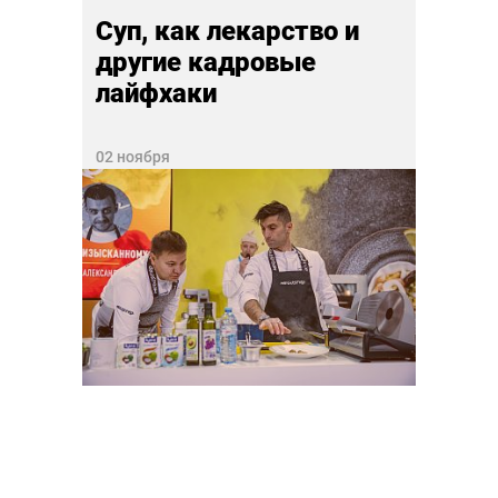
Суп, как лекарство и
другие кадровые
лайфхаки
02 ноября
#Horeca
Арбу
щее
как 
31 октя