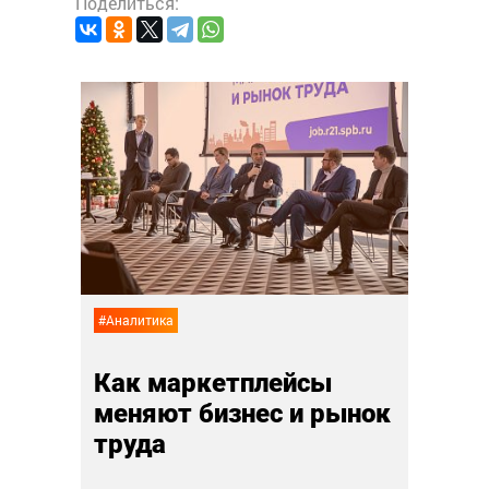
Поделиться:
#Анали
Суп,
 еда
дру
лай
02 ноя
#Аналитика
Как маркетплейсы
меняют бизнес и рынок
труда