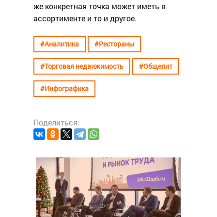
же конкретная точка может иметь в
ассортименте и то и другое.
#Аналитика
#Рестораны
#Торговая недвижимость
#Общепит
#Инфографика
Поделиться:
#Анали
Суп,
 еда
дру