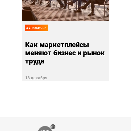
лай
02 ноя
#Аналитика
Как маркетплейсы
меняют бизнес и рынок
труда
18 декабря