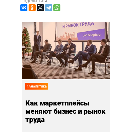
Поделиться:
#Анали
Суп,
 еда
дру
лай
02 ноя
#Аналитика
Как маркетплейсы
меняют бизнес и рынок
труда