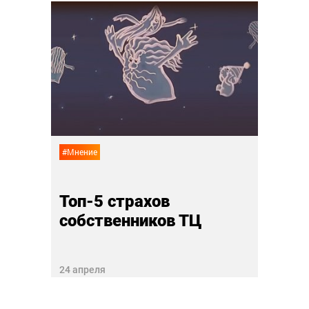
#Рейтин
йсов
Топ-
19 фев
#Мнение
Топ-5 страхов
собственников ТЦ
24 апреля