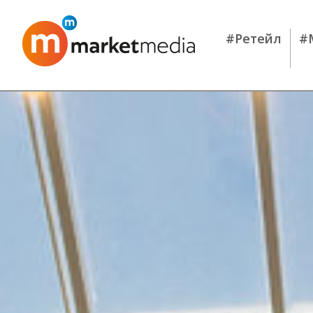
#Ретейл
#