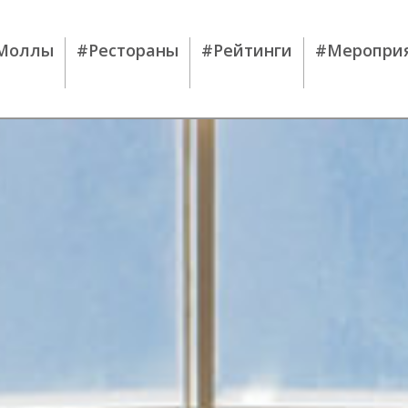
Моллы
#Рестораны
#Рейтинги
#Меропри