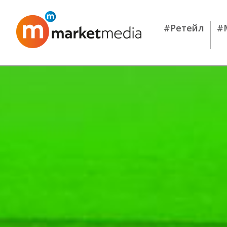
#Ретейл
#