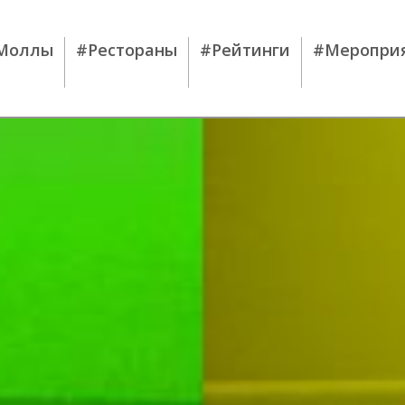
Моллы
#Рестораны
#Рейтинги
#Меропри