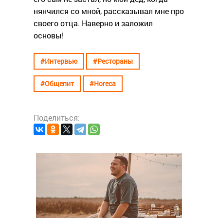
нянчился со мной, рассказывал мне про
своего отца. Наверно и заложил
основы!
#Интервью
#Рестораны
#Общепит
#Horeca
Поделиться:
#Интер
ова
Чере
ne
нас 