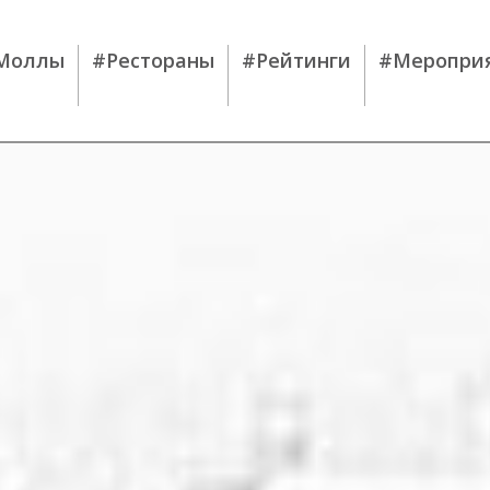
Моллы
#Рестораны
#Рейтинги
#Меропри