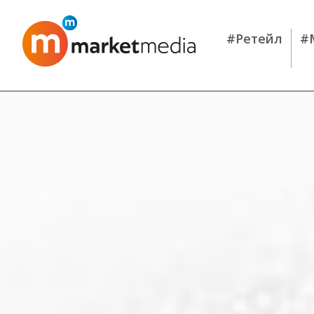
#Ретейл
#