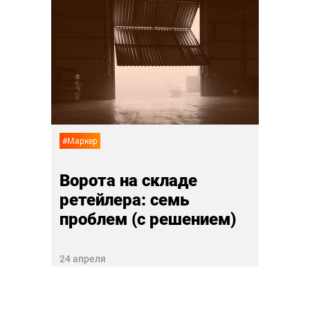
#Марке
Пят
логи
07 апр
#Маркер
Ворота на складе
ретейлера: семь
проблем (с решением)
24 апреля