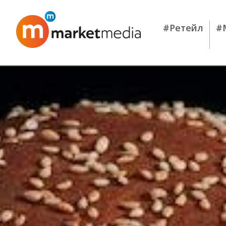
#Ретейл
#