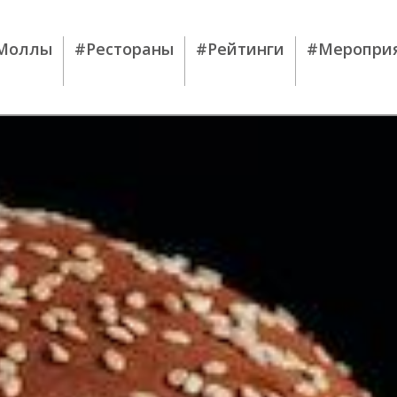
Моллы
#Рестораны
#Рейтинги
#Меропри