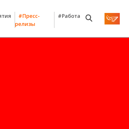
ятия
#Пресс-
#Работа
релизы