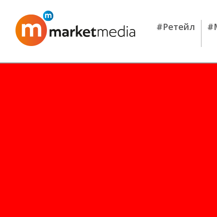
#Ретейл
#