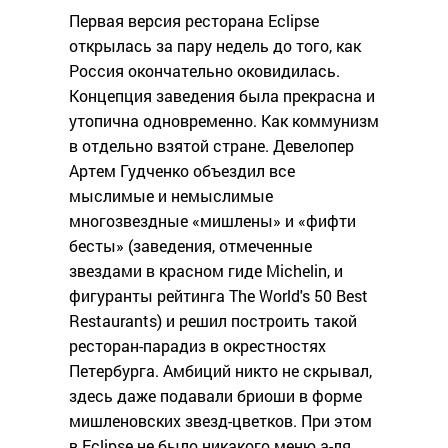
Первая версия ресторана Eclipse
открылась за пару недель до того, как
Россия окончательно оковидилась.
Концепция заведения была прекрасна и
утопична одновременно. Как коммунизм
в отдельно взятой стране. Девелопер
Артем Гудченко объездил все
мыслимые и немыслимые
многозвездные «мишлены» и «фифти
бесты» (заведения, отмеченные
звездами в красном гиде Michelin, и
фигуранты рейтинга The World's 50 Best
Restaurants) и решил построить такой
ресторан-парадиз в окрестностях
Петербурга. Амбиций никто не скрывал,
здесь даже подавали бриоши в форме
мишленовских звезд-цветков. При этом
в Eclipse не было никакого меню а-ля