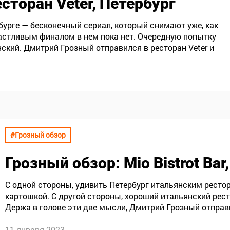
есторан Veter, Петербург
урге — бесконечный сериал, который снимают уже, как
частливым финалом в нем пока нет. Очередную попытку
ский. Дмитрий Грозный отправился в ресторан Veter и
той лихорадки.
#Грозный обзор
Грозный обзор
: Mio Bistrot Ba
С одной стороны, удивить Петербург итальянским рестор
картошкой. С другой стороны, хороший итальянский рес
Держа в голове эти две мысли, Дмитрий Грозный отправил
открыл Марк Лапин.
11 января 2023