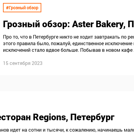
#Грозный обзор
Грозный обзор
: Aster Bakery,
Про то, что в Петербурге никто не ходит завтракать по 
этого правила было, пожалуй, единственное исключение 
исключений стало вдвое больше. Побывав в новом кафе As
Дмитрий Грозный съел ляпун и булочку-франкенштейн.
15 сентября 2023
есторан Regions, Петербург
нов идет на сотни и тысячи, к сожалению, начинаешь мал