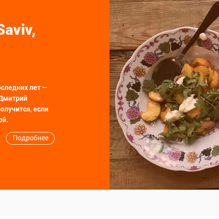
Saviv,
оследних лет —
 Дмитрий
получится, если
ой.
Подробнее