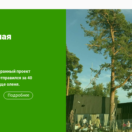
ная
оранный проект
тправился за 40
дце оленя.
Подробнее