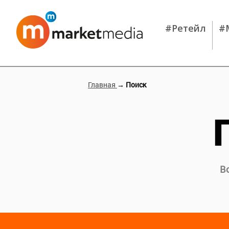
#Ретейл
#
Главная
→ Поиск
В