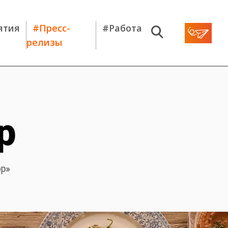
ятия
#Пресс-
#Работа
релизы
р
ор
»