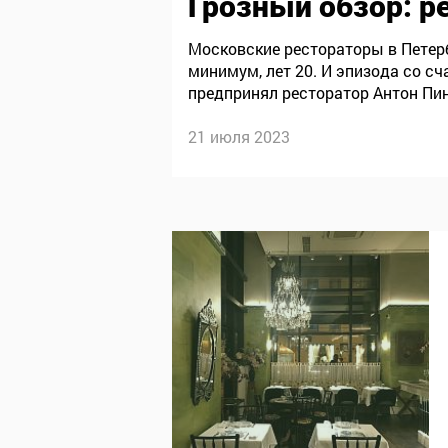
Грозный обзор
: р
Московские рестораторы в Петерб
минимум, лет 20. И эпизода со с
предпринял ресторатор Антон Пин
стал свидетелем настоящей золо
21 июля 2023