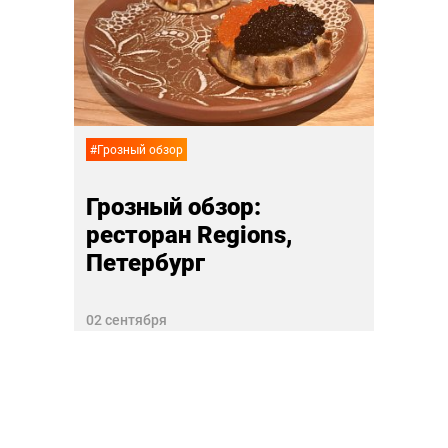
Гроз
Aviv
рест
Пет
18 авгу
#Грозный обзор
Грозный обзор:
ресторан Regions,
Петербург
02 сентября