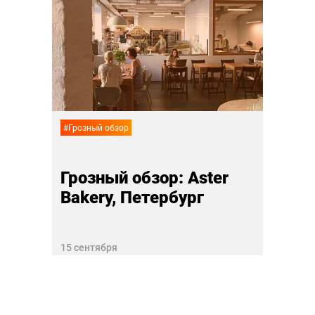
Гроз
Aviv
рест
Пет
02 сент
#Грозный обзор
Грозный обзор: Aster
Bakery, Петербург
15 сентября