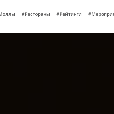
Моллы
#Рестораны
#Рейтинги
#Меропри