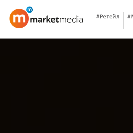
#Ретейл
#