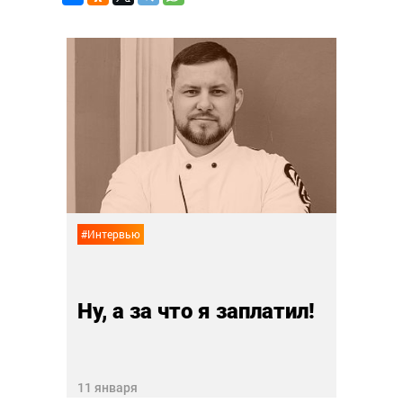
#Анали
эра
Бол
28 дек
#Интервью
Ну, а за что я заплатил!
11 января