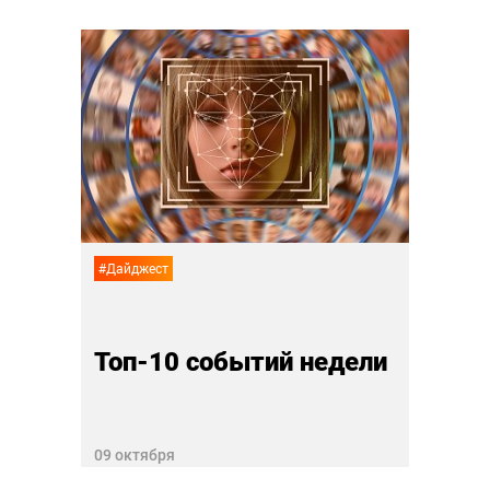
#Дайдж
Топ-
02 октя
#Дайджест
Топ-10 событий недели
09 октября