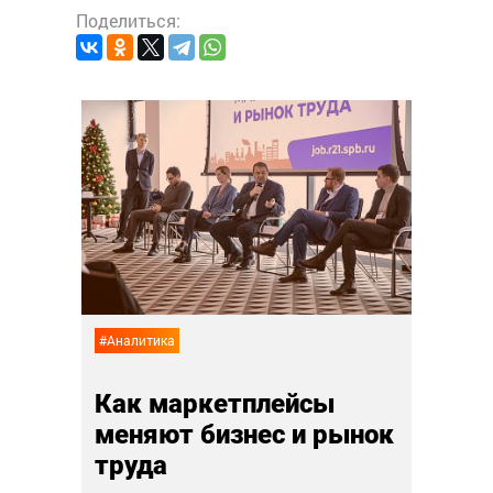
Поделиться:
#Анали
Суп,
 еда
дру
лай
02 ноя
#Аналитика
Как маркетплейсы
меняют бизнес и рынок
труда