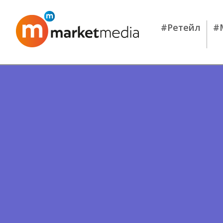
#Ретейл
#