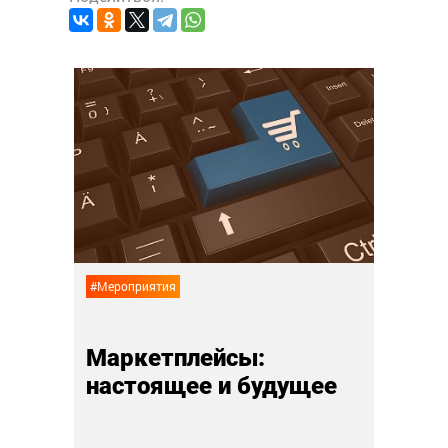
#Анали
Суп,
ынок
дру
лай
02 ноя
#Мероприятия
Маркетплейсы:
настоящее и будущее