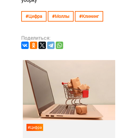
#Цифра
#Моллы
#Клининг
Поделиться:
#Цифра
5%
12 авгу
#Цифра