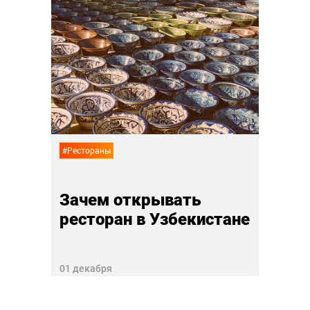
#Ресто
Как
эра
в Си
27 ноя
#Рестораны
Зачем открывать
ресторан в Узбекистане
01 декабря