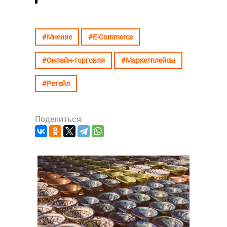
#Мнение
#E-Commerce
#Онлайн-торговля
#Маркетплейсы
#Ретейл
Поделиться:
#Ресто
Как
эра
в Си