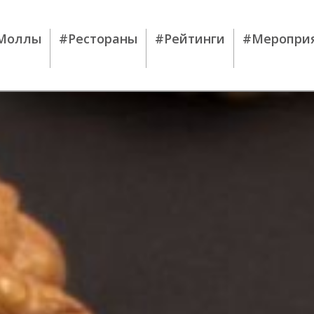
Моллы
#Рестораны
#Рейтинги
#Меропри