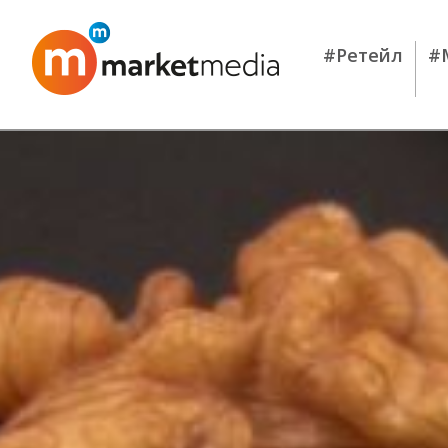
#Ретейл
#