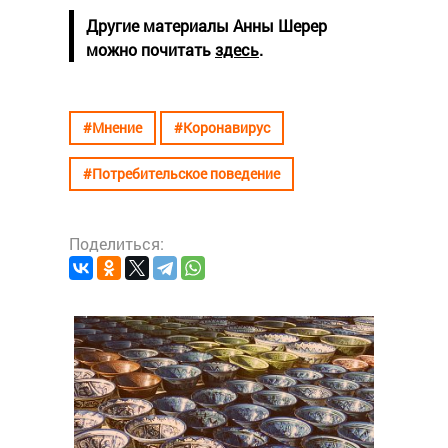
Другие материалы Анны Шерер
можно почитать
здесь
.
#Мнение
#Коронавирус
#Потребительское поведение
Поделиться:
#Ресто
Как
эра
в Си