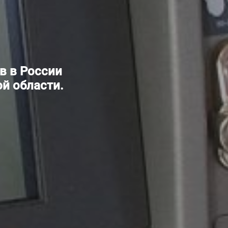
в в России
й области.