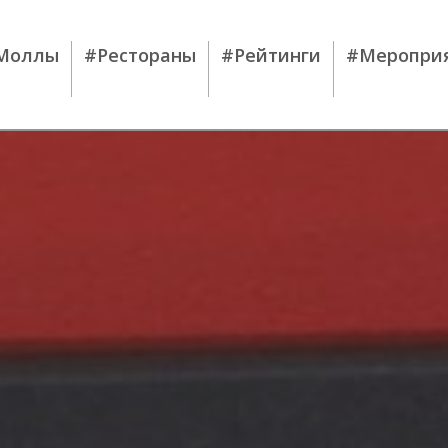
Моллы
#Рестораны
#Рейтинги
#Меропри