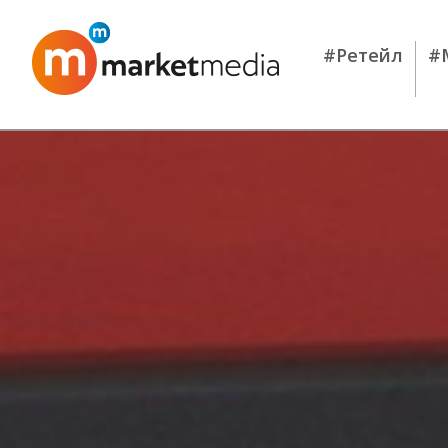
#Ретейл
#