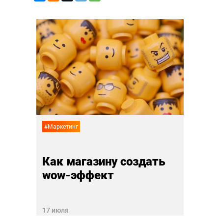
#Социал
Zara
Кто 
т
осво
12 июл
#Маркетинг
Как магазину создать
wow-эффект
17 июля