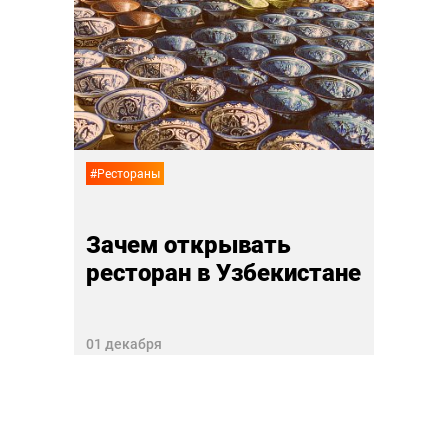
Как
эра
в Си
27 ноя
#Рестораны
Зачем открывать
ресторан в Узбекистане
01 декабря