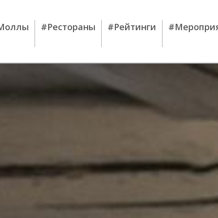
Моллы
#Рестораны
#Рейтинги
#Меропри