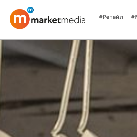
#Ретейл
#