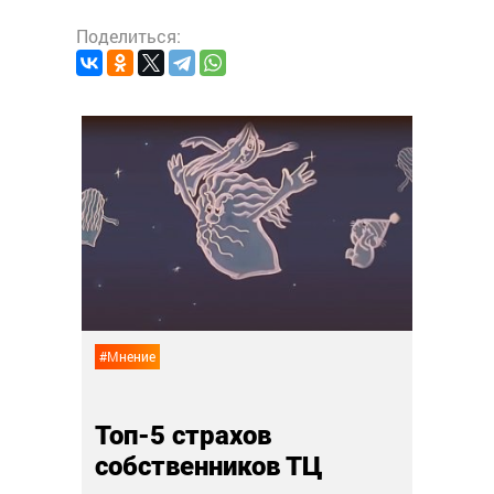
Поделиться:
#Рейтин
йсов
Топ-
19 фев
#Мнение
Топ-5 страхов
собственников ТЦ