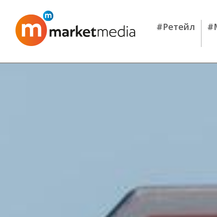
#Ретейл
#