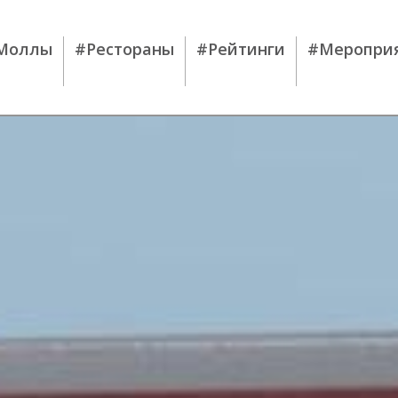
Моллы
#Рестораны
#Рейтинги
#Меропри