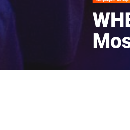
WH
Mos
Главная
→ Аналити
Реда