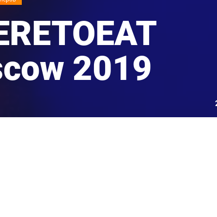
ERETOEAT
cow 2019
ка
Сле
кция