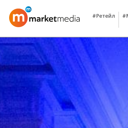
#Ретейл
#