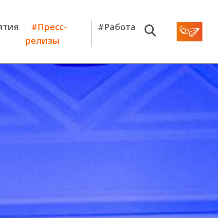
ятия
#Пресс-
#Работа
релизы